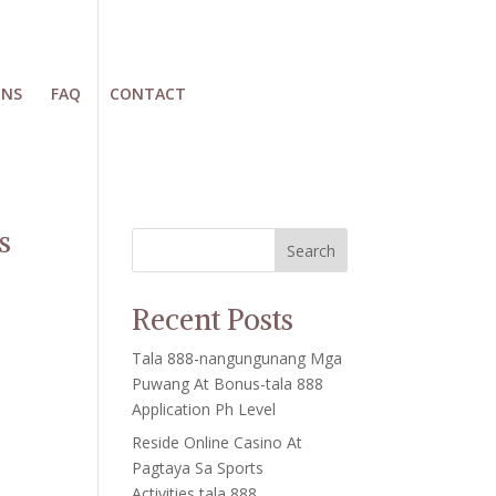
ONS
FAQ
CONTACT
️
Search
Recent Posts
Tala 888-nangungunang Mga
Puwang At Bonus-tala 888
Application Ph Level
Reside Online Casino At
Pagtaya Sa Sports
Activities,tala 888