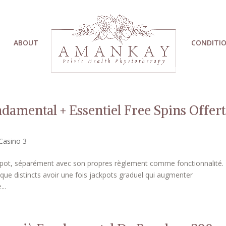
H
ABOUT
CONDITI
amental + Essentiel Free Spins Offerts
Casino 3
à pot, séparément avec son propres règlement comme fonctionnalité.
que distincts avoir une fois jackpots graduel qui augmenter
..