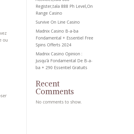
Register,tala 888 Ph Level,On
Range Casino
Survive On Line Casino
Madnix Casino B-a-ba
uvez
Fondamental + Essentiel Free
e ou
Spins Offerts️ 2024
Madnix Casino Opinion :
Jusqu’à Fondamental De B-a-
ba + 290 Essentiel Gratuits
Recent
Comments
oser
No comments to show.